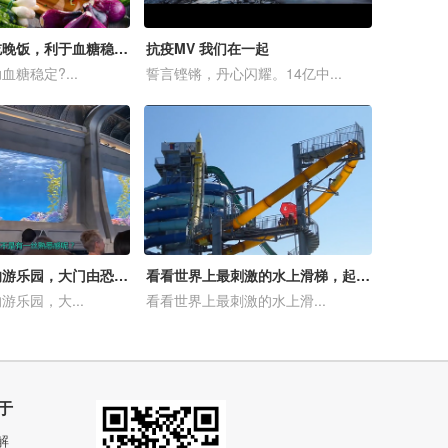
糖尿病人几点吃晚饭，利于血糖稳定？推荐一个时间点可能会有所缓解
抗疫MV 我们在一起
糖稳定?...
誓言铿锵，丹心闪耀。14亿中...
世界上最神奇的游乐园，大门由恐龙看守，内部如同侏罗纪世界！
看看世界上最刺激的水上滑梯，起步瞬间就像坠落一样！
乐园，大...
看看世界上最刺激的水上滑...
于
解