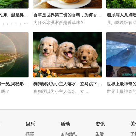
用脚腌菜：越是出汗的脚、越是臭脚，踩出来腌菜越香、越好吃！
香草是世界第二贵的香料，为何香草味冰淇淋那么便宜？
。。。。。。。。。。。。。。。。。。。。。。
为什么冰淇淋多是香草味？
几点吃晚饭有助血
360度全圆形彩虹难得一见,揭秘形成过程!
狗狗误以为小主人落水，立马跳下去营救，许多人都为之感动！
虹吗？
狗狗误以为小主人落水，立...
世界上最神奇的游
术
娱乐
活动
资讯
关
搞笑
国内活动
生活
了