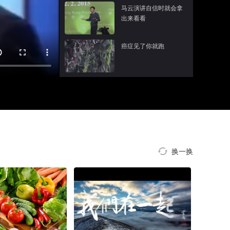
马云演讲自信时就会拿
出来看看
癌症见了你就跑
换一换