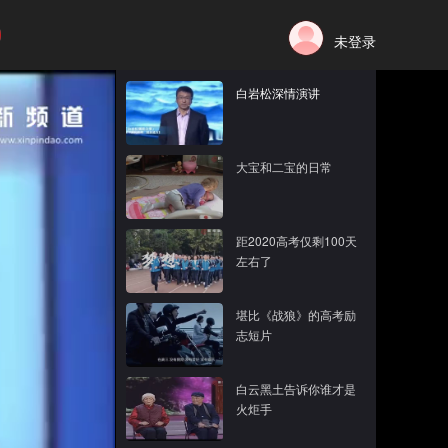
未登录
白岩松深情演讲
大宝和二宝的日常
距2020高考仅剩100天
左右了
堪比《战狼》的高考励
志短片
白云黑土告诉你谁才是
火炬手