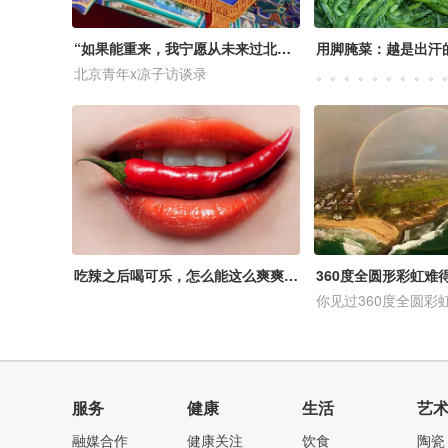
“如果能重来，我宁愿从未来过北大这座‘神坛’”
北京青年x凉子访谈录
吃辣之后喝可乐，怎么能这么爽爽爽爽爽爽爽！
你见过360度全圆彩
服务
健康
生活
艺
融媒合作
健康关注
饮食
陶瓷