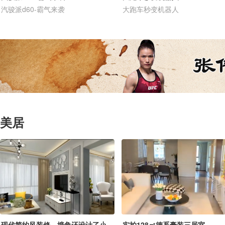
汽骏派d60-霸气来袭
大跑车秒变机器人
美居
现代简约风装修，墙角还设计了小花园
实拍128㎡德系豪装三居室