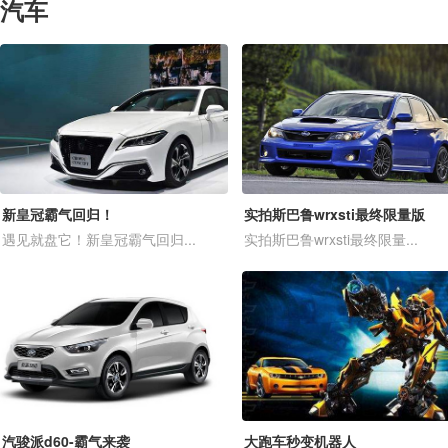
汽车
新皇冠霸气回归！
实拍斯巴鲁wrxsti最终限量版
遇见就盘它！新皇冠霸气回归...
实拍斯巴鲁wrxsti最终限量...
汽骏派d60-霸气来袭
大跑车秒变机器人