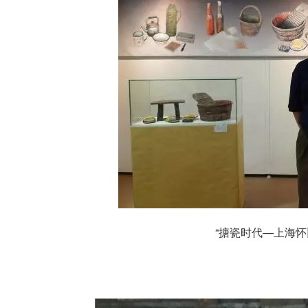
“搪瓷时代—上海怀