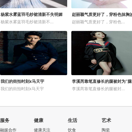
杨紫水雾蓝羽毛纱裙清新不失明媚
杨紫水雾蓝羽毛纱裙清新不...
赵丽颖气质更好了，穿粉色...
我们的街拍时刻x马天宇
李溪芮靠笔直修长的腿被封为“腿
我们的街拍时刻x马天宇
李溪芮靠笔直修长的腿被封...
服务
健康
生活
艺术
融媒合作
健康关注
饮食
陶瓷