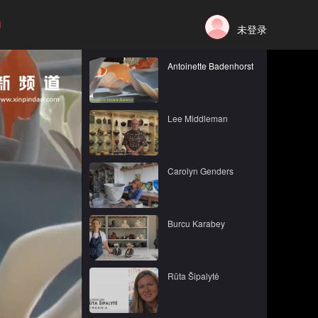
未登录
Antoinette Badenhorst
Lee Middleman
Carolyn Genders
Burcu Karabey
Rūta Šipalytė