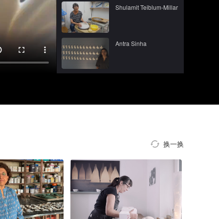
Shulamit Teiblum-Millar
Antra Sinha
换一换