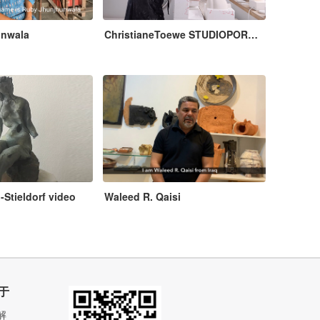
unwala
ChristianeToewe STUDIOPORCELAIN
-Stieldorf video
Waleed R. Qaisi
于
解