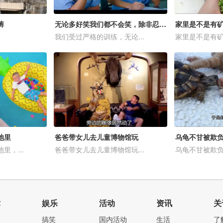
裤
无论多好笑我们都不会笑，除非忍不住
我们受过严格的训练，无论...
家里是不是有矿啊
池里
爸爸带女儿去儿童博物馆玩
乌龟不甘被欺
，...
爸爸带女儿去儿童博物馆玩...
乌龟不甘被欺负
术
娱乐
活动
资讯
关
搞笑
国内活动
生活
了