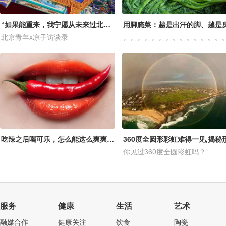
“如果能重来，我宁愿从未来过北大这座‘神坛’”
北京青年x凉子访谈录
吃辣之后喝可乐，怎么能这么爽爽爽爽爽爽爽！
你见过360度全圆彩虹吗？
服务
健康
生活
艺术
融媒合作
健康关注
饮食
陶瓷